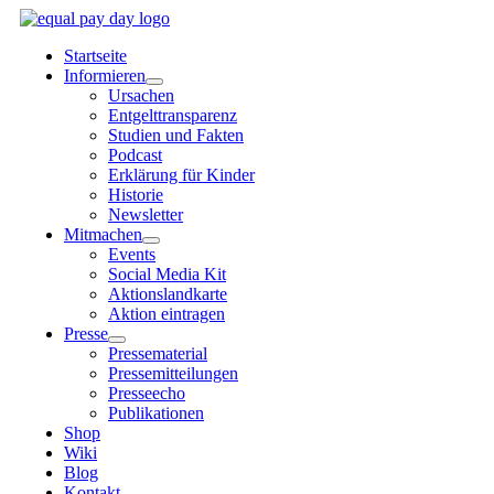
Zum
Inhalt
Startseite
springen
Informieren
Ursachen
Entgelttransparenz
Studien und Fakten
Podcast
Erklärung für Kinder
Historie
Newsletter
Mitmachen
Events
Social Media Kit
Aktionslandkarte
Aktion eintragen
Presse
Pressematerial
Pressemitteilungen
Presseecho
Publikationen
Shop
Wiki
Blog
Kontakt